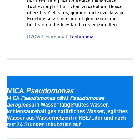
der Ermittlung der optimalen Legionellen-
Testlösung für Ihr Labor zu erhalten. Unser
oberstes Ziel ist es, genaue und zuverlässige
Ergebnisse zu liefern und gleichzeitig die
höchsten Industriestandards einzuhalten.
DVGW Testimonial:
Testimonial
MICA
Pseudomonas
MICA
Pseudomonas
zählt
Pseudomonas
aeruginosa
in Wasser (abgefülltes Wasser,
kohlensäurehaltiges natürliches Wasser, jegliches
Wasser aus Wassernetzen) in KBE/Liter und nach
nur 24 Stunden Inkubation auf.