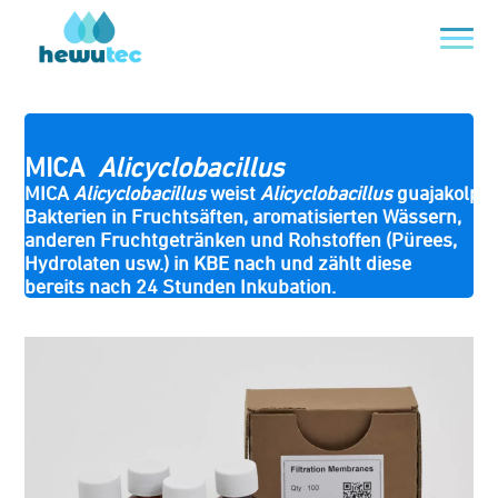
MICA
Alicyclobacillus
MICA
Alicyclobacillus
weist
Alicyclobacillus
guajakolpos
Bakterien in Fruchtsäften, aromatisierten Wässern,
anderen Fruchtgetränken und Rohstoffen (Pürees,
Hydrolaten usw.) in KBE nach und zählt diese
bereits nach 24 Stunden Inkubation.