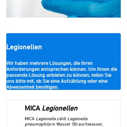
Legionellen
Wir haben mehrere Lösungen, die Ihren
Anforderungen entsprechen können. Um Ihnen die
passende Lösung anbieten zu können, teilen Sie
uns bitte mit, ob Sie eine Aufzählung oder eine
Abwesenheit benötigen.
MICA
Legionellen
MICA
Legionella
zählt
Legionella
pneumophila
in Wasser (Brauchwasser,