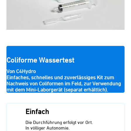
Coliforme Wassertest
Von C4Hydro
Einfaches, schnelles und zuverlässiges Kit zum
Nachweis von Coliformen im Feld, zur Verwendung
mit dem Mini-Laborgerät (separat erhältlich).
Einfach
Die Durchführung erfolgt vor Ort.
In völliger Autonomie.