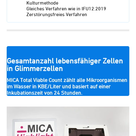
Kulturmethode
Gleiches Verfahren wie in IFU12:2019
Zerstörungsfreies Verfahren
Gesamtanzahl lebensfähiger Zellen
in Glimmerzellen
MICA Total Viable Count zählt alle Mikroorganismen
im Wasser in KBE/Liter und basiert auf einer
Inkubationszeit von 24 Stunden.