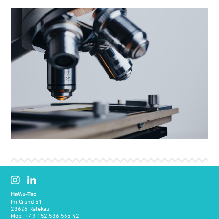
HeWu-Tec
Im Grund 51
23626 Ratekau
Mob.:
+49 152 536 565 42