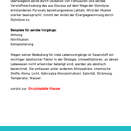
überwiegend aerob durch Oxidation von Fettsäuren und aerobe
Verstoffwechselung des aus Glucose auf dem Wege der Glykolyse
entstandenen Pyruvats beziehungsweise Laktats. Wird der Muskel
stärker beansprucht, nimmt der Anteil der Energiegewinnung durch
Glykolyse zu.
Beispiele für aerobe Vorgänge:
Atmung
Nitrifikation
Kompostierung
Wegen seiner Bedeutung für viele Lebensvorgänge ist Sauerstoff ein
wichtiger abiotischer Faktor in der Ökologie. Umweltfaktoren, an denen
Lebewesen nicht erkennbar beteiligt sind, werden als abiotisch
bezeichnet. Sie umfassen unter anderem Atmosphäre, chemische
Stoffe, Klima, Licht, Nährsalze (Konzentration), Salinität, Strömung,
Temperatur, Wasser.
zurück zur
:
Enzyklopädie Wasser