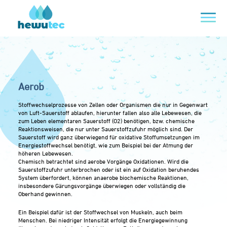
Aerob
Stoffwechselprozesse von Zellen oder Organismen die nur in Gegenwart
von Luft-Sauerstoff ablaufen, hierunter fallen also alle Lebewesen, die
zum Leben elementaren Sauerstoff (O2) benötigen, bzw. chemische
Reaktionsweisen, die nur unter Sauerstoffzufuhr möglich sind. Der
Sauerstoff wird ganz überwiegend für oxidative Stoffumsetzungen im
Energiestoffwechsel benötigt, wie zum Beispiel bei der Atmung der
höheren Lebewesen.
Chemisch betrachtet sind aerobe Vorgänge Oxidationen. Wird die
Sauerstoffzufuhr unterbrochen oder ist ein auf Oxidation beruhendes
System überfordert, können anaerobe biochemische Reaktionen,
insbesondere Gärungsvorgänge überwiegen oder vollständig die
Oberhand gewinnen.
Ein Beispiel dafür ist der Stoffwechsel von Muskeln, auch beim
Menschen. Bei niedriger Intensität erfolgt die Energiegewinnung